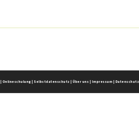
|
Onlineschulung
|
Selbstdatenschutz
|
Über uns
|
Impressum
|
Datenschut