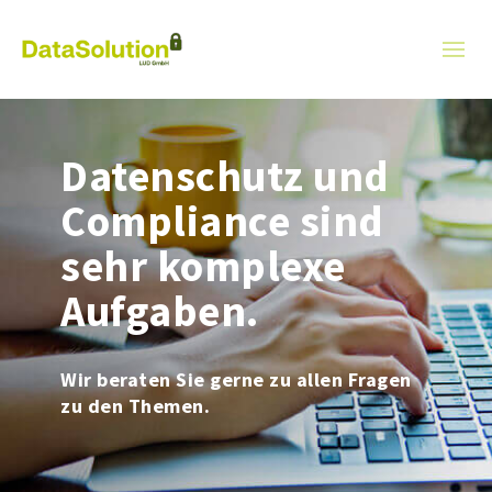
Datenschutz und
Compliance sind
sehr komplexe
Aufgaben.
Wir beraten Sie gerne zu allen Fragen
zu den Themen.