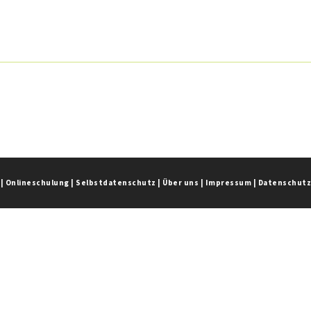
|
Onlineschulung
|
Selbstdatenschutz
|
Über uns
|
Impressum
|
Datenschut