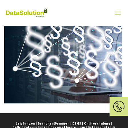
Leistungen
|
Branchenlösungen
|
DSMS
|
Onlineschulung
|
Selbstdatenschutz
|
Über uns
|
Impressum
|
Datenschutz
|
©