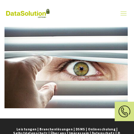
Leistungen
|
Branchenlösungen
|
DSMS
|
Onlineschulung
|
Selbstdatenschutz
|
Über uns
|
Impressum
|
Datenschutz
|
©