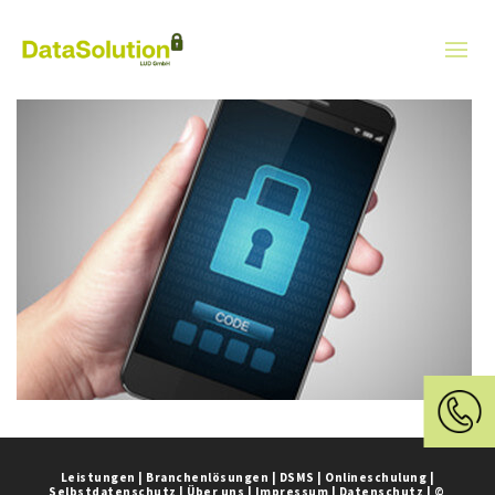
Leistungen
|
Branchenlösungen
|
DSMS
|
Onlineschulung
|
Selbstdatenschutz
|
Über uns
|
Impressum
|
Datenschutz
|
©