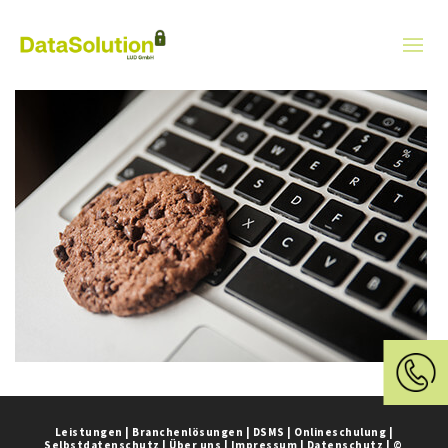
Leistungen
|
Branchenlösungen
|
DSMS
|
Onlineschulung
|
Selbstdatenschutz
|
Über uns
|
Impressum
|
Datenschutz
|
©